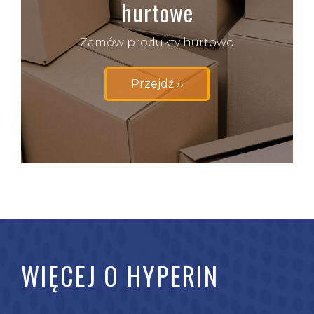
hurtowe
pielęgnacji maszyn oraz urządzeń
rolniczych Hyperin – hurtowo. Zapraszamy
Zamów produkty hurtowo
do zapoznania się i skorzystania z naszej
szerokiej oferty!
Przejdź ››
Zobacz produkty ››
WIĘCEJ O HYPERIN