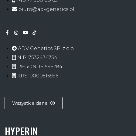
+48 77 500 00 63
biuro@advgenetics.pl
ADV Genetics SP. z o.o.
NIP: 7532434754
REGON: 161596284
KRS: 0000515996
Wszystkie dane
HYPERIN